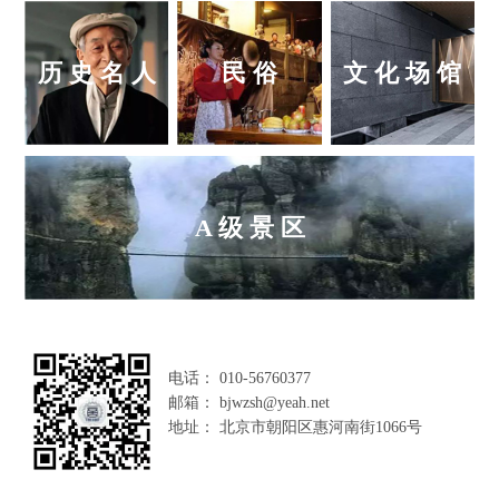
历 史 名 人
民 俗
文 化 场 馆
A 级 景 区
电话： 010-56760377
邮箱： bjwzsh@yeah.net
地址： 北京市朝阳区惠河南街1066号