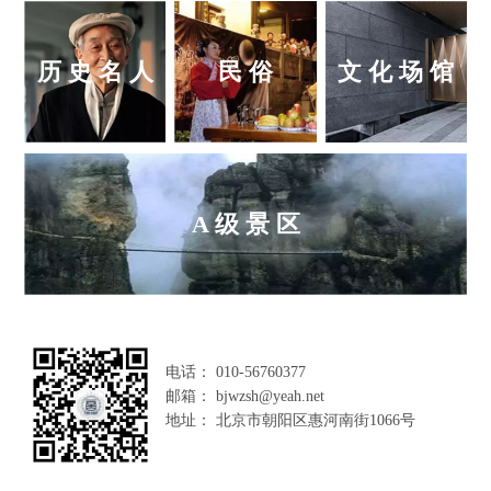
历 史 名 人
民 俗
文 化 场 馆
A 级 景 区
电话： 010-56760377
邮箱： bjwzsh@yeah.net
地址： 北京市朝阳区惠河南街1066号